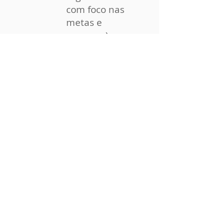
com foco nas
metas e
sucessos)
Automatização
dos indicadores,
mapas, controles
e
pendências/atras
os
Visão dos resultados de forma rápida
e visual
(cores e números)