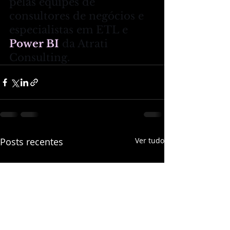
pelas equipes de 
consultores de negócios e 
especialistas em ETL e  
Power BI
 da Atrati 
Consulting.
Posts recentes
Ver tudo