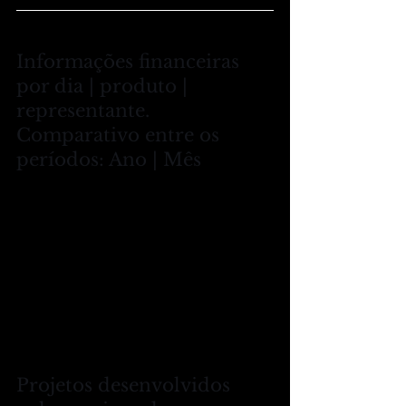
Informações financeiras 
por dia | produto | 
representante.
Comparativo entre os 
períodos: Ano | Mês
Projetos desenvolvidos 