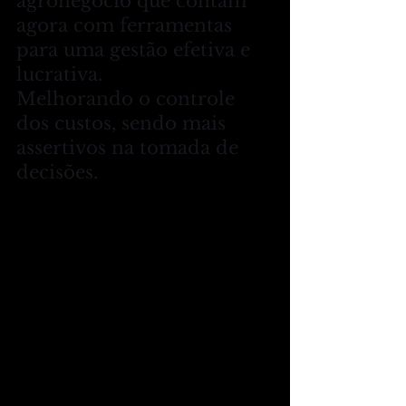
agronegócio que contam 
agora com ferramentas 
para uma gestão efetiva e 
lucrativa. 
Melhorando o controle 
dos custos, sendo mais 
assertivos na tomada de 
decisões.