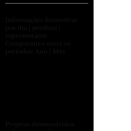
Informações financeiras 
por dia | produto | 
representante.
Comparativo entre os 
períodos: Ano | Mês
Projetos desenvolvidos 