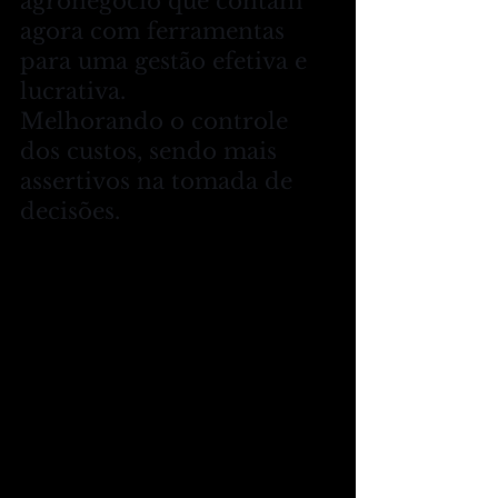
agronegócio que contam 
agora com ferramentas 
para uma gestão efetiva e 
lucrativa. 
Melhorando o controle 
dos custos, sendo mais 
assertivos na tomada de 
decisões.