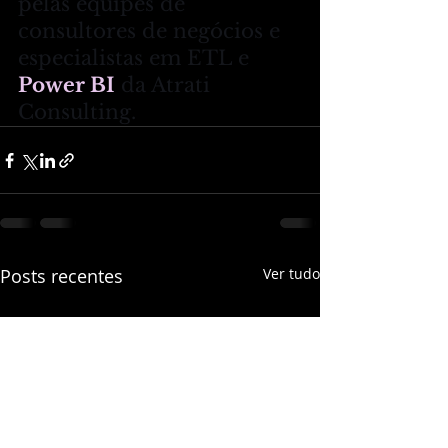
pelas equipes de 
consultores de negócios e 
especialistas em ETL e  
Power BI
 da Atrati 
Consulting.
Posts recentes
Ver tudo